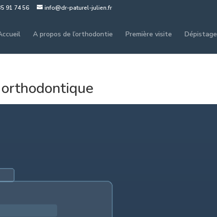
35 91 74 56
info@dr-paturel-julien.fr
Accueil
A propos de l’orthodontie
Première visite
Dépistage
t orthodontique