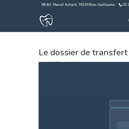
98 All. Marcel Achard, 76230 Bois-Guillaume
02 
Le dossier de transfer
par
Julien Paturel
|
0 commentaires